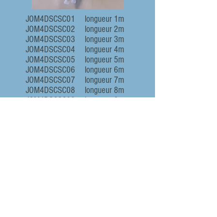
JOM4DSCSC01 longueur 1m
JOM4DSCSC02 longueur 2m
JOM4DSCSC03 longueur 3m
JOM4DSCSC04 longueur 4m
JOM4DSCSC05 longueur 5m
JOM4DSCSC06 longueur 6m
JOM4DSCSC07 longueur 7m
JOM4DSCSC08 longueur 8m
JOM4DSCSC09 longueur 9m
JOM4DSCSC10 longueur 10m
JOM4DSCSC11 longueur 11m
JOM4DSCSC12 longueur 12m
JOM4DSCSC13 longueur 13m
JOM4DSCSC14 longueur 14m
JOM4DSCSC15 longueur 15m
JOM4DSCSC20 longueur 20m
JOM4DSCSC25 longueur 25m
JOM4DSCSC30 longueur 30m
© 2019 @lterNet Works.fr