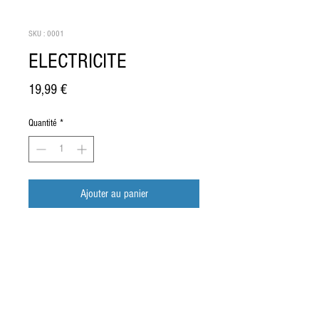
SKU : 0001
ELECTRICITE
Prix
19,99 €
Quantité
*
Ajouter au panier
XXXXXXXXXXXXXXX
Shipping
I'm a product description. I'm a great place to 