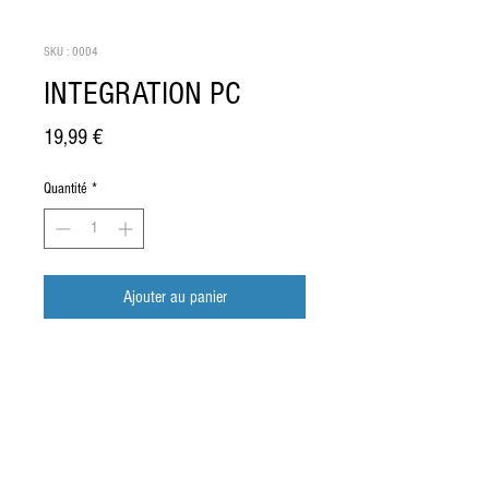
SKU : 0004
INTEGRATION PC
Prix
19,99 €
Quantité
*
Ajouter au panier
XXXXXXXXXXXXXXXXXX
Shipping
I'm a product description. I'm a great place to 